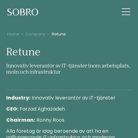
Home
»
Company
»
Retune
Retune
Retune
Innovativ leverantör av IT-tjänster inom arbetsplats,
moln och infrastruktur
Industry:
Innovativ leverantör av IT-tjänster
CEO:
Farzad Aghazadeh
Chairman:
Ronny Roos
Alla företag är idag beroende av att ha en
välfungerande IT-infrastruktur och moderna