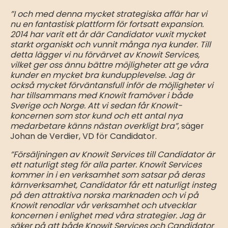
”I och med denna mycket strategiska affär har vi
nu en fantastisk plattform för fortsatt expansion.
2014 har varit ett år där Candidator vuxit mycket
starkt organiskt och vunnit många nya kunder. Till
detta lägger vi nu förvärvet av Knowit Services,
vilket ger oss ännu bättre möjligheter att ge våra
kunder en mycket bra kundupplevelse. Jag är
också mycket förväntansfull inför de möjligheter vi
har tillsammans med Knowit framöver i både
Sverige och Norge. Att vi sedan får Knowit-
koncernen som stor kund och ett antal nya
medarbetare känns nästan overkligt bra”
, säger
Johan de Verdier, VD för Candidator.
”Försäljningen av Knowit Services till Candidator är
ett naturligt steg för alla parter. Knowit Services
kommer in i en verksamhet som satsar på deras
kärnverksamhet, Candidator får ett naturligt insteg
på den attraktiva norska marknaden och vi på
Knowit renodlar vår verksamhet och utvecklar
koncernen i enlighet med våra strategier. Jag är
säker på att både Knowit Services och Candidator