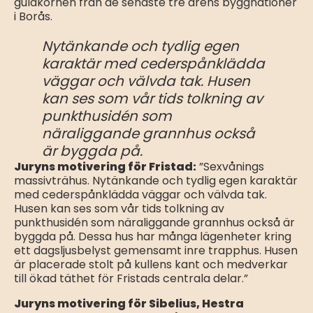
guldkornen från de senaste tre årens byggnationer
i Borås.
Nytänkande och tydlig egen
karaktär med cederspånklädda
väggar och välvda tak. Husen
kan ses som vår tids tolkning av
punkthusidén som
näraliggande grannhus också
är byggda på.
Juryns motivering för Fristad:
”Sexvånings
massivträhus. Nytänkande och tydlig egen karaktär
med cederspånklädda väggar och välvda tak.
Husen kan ses som vår tids tolkning av
punkthusidén som näraliggande grannhus också är
byggda på. Dessa hus har många lägenheter kring
ett dagsljusbelyst gemensamt inre trapphus. Husen
är placerade stolt på kullens kant och medverkar
till ökad täthet för Fristads centrala delar.”
Juryns motivering för Sibelius, Hestra