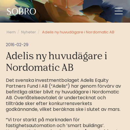
Hem
/
Nyheter
/
Adelis ny huvudägare i Nordomatic AB
2016-02-29
Adelis ny huvudägare i
Nordomatic AB
Det svenska investmentbolaget Adelis Equity
Partners Fund I AB (“Adelis”) har genom förvärv av
befintliga aktier blivit ny huvudägare i Nordomatic
AB. Överlåtelseavtalet är undertecknat och
tillträde sker efter konkurrensverkets
godkännande, vilket beräknas ske i slutet av mars.
”Vi tror starkt på marknaden för
fastighetsautomation och ’smart buildings’.