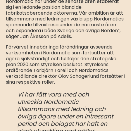
Nordomatic har under de senaste åren etablerat
sig i en ledande position bland de
fabrikatsoberoende aktörerna. Vår ambition är att
tillsammans med ledningen växla upp Nordomatics
spännande tillväxtresa under de närmaste åren
och expandera i både Sverige och övriga Norden”,
säger Jan Åkesson på Adelis.
Förvärvet innebär inga förändringar avseende
verksamheten i Nordomatic som fortsätter att
agera självständigt och fullföljer den strategiska
plan 2020 som styrelsen beslutat. Styrelsens
ordförande Torbjörn Torell och Nordomatics
verkställande direktör Olov Schagerlund fortsätter i
sina respektive roller.
Vi har fått vara med och
utveckla Nordomatic
tillsammans med ledning och
övriga ägare under en intressant
period och bolaget har haft en
stark utveckling vad gäller