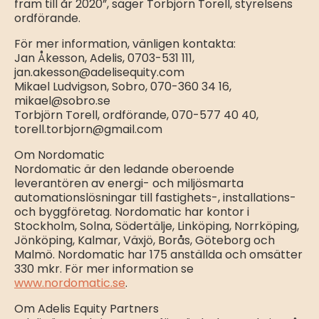
fram till år 2020”, säger Torbjörn Torell, styrelsens
ordförande.
För mer information, vänligen kontakta:
Jan Åkesson, Adelis, 0703-531 111,
jan.akesson@adelisequity.com
Mikael Ludvigson, Sobro, 070-360 34 16,
mikael@sobro.se
Torbjörn Torell, ordförande, 070-577 40 40,
torell.torbjorn@gmail.com
Om Nordomatic
Nordomatic är den ledande oberoende
leverantören av energi- och miljösmarta
automationslösningar till fastighets-, installations-
och byggföretag. Nordomatic har kontor i
Stockholm, Solna, Södertälje, Linköping, Norrköping,
Jönköping, Kalmar, Växjö, Borås, Göteborg och
Malmö. Nordomatic har 175 anställda och omsätter
330 mkr. För mer information se
www.nordomatic.se
.
Om Adelis Equity Partners