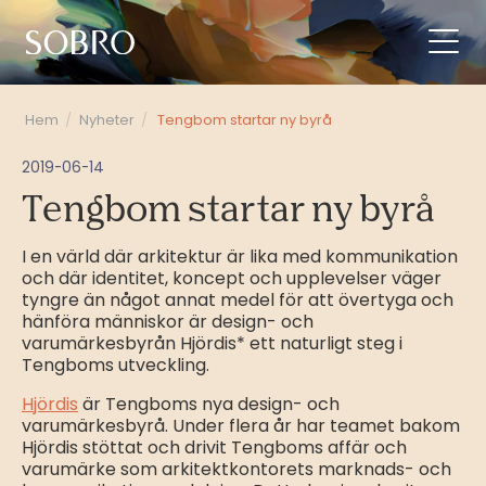
Hem
/
Nyheter
/
Tengbom startar ny byrå
2019-06-14
Tengbom startar ny byrå
I en värld där arkitektur är lika med kommunikation
och där identitet, koncept och upplevelser väger
tyngre än något annat medel för att övertyga och
hänföra människor är design- och
varumärkesbyrån Hjördis* ett naturligt steg i
Tengboms utveckling.
Hjördis
är Tengboms nya design- och
varumärkesbyrå. Under flera år har teamet bakom
Hjördis stöttat och drivit Tengboms affär och
varumärke som arkitektkontorets marknads- och