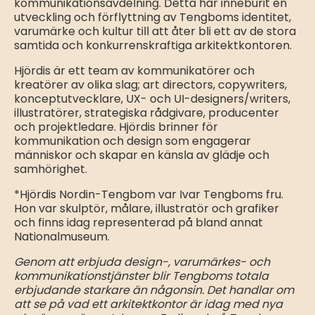
kommunikationsavdelning. Detta har inneburit en
utveckling och förflyttning av Tengboms identitet,
varumärke och kultur till att åter bli ett av de stora
samtida och konkurrenskraftiga arkitektkontoren.
Hjördis är ett team av kommunikatörer och
kreatörer av olika slag; art directors, copywriters,
konceptutvecklare, UX- och UI-designers/writers,
illustratörer, strategiska rådgivare, producenter
och projektledare. Hjördis brinner för
kommunikation och design som engagerar
människor och skapar en känsla av glädje och
samhörighet.
*Hjördis Nordin-Tengbom var Ivar Tengboms fru.
Hon var skulptör, målare, illustratör och grafiker
och finns idag representerad på bland annat
Nationalmuseum.
Genom att erbjuda design-, varumärkes- och
kommunikationstjänster blir Tengboms totala
erbjudande starkare än någonsin. Det handlar om
att se på vad ett arkitektkontor är idag med nya