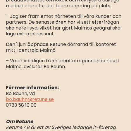
medarbetare för det team som idag på plats.
– Jag ser fram emot närheten till våra kunder och
partners. De senaste åren har vi sett efterfrågan
öka nere i syd, vilket har gjort Malmös geografiska
läge extra intressant.
Den 1 juni öppnade Retune dörrarna till kontoret
mitt i centrala Malmö.
– Vi ser verkligen fram emot en spännande resa i
Malmö, avslutar Bo Bauhn.
För mer information:
Bo Bauhn, vd
bo.bauhn@retune.se
0733 58 10 00
Om Retune
Retune AB är ett av Sveriges ledande it-företag