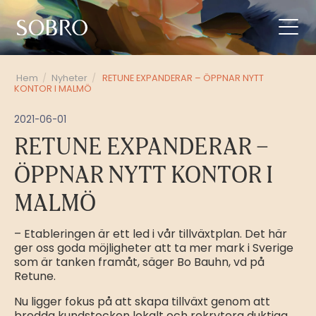
Hem
/
Nyheter
/
RETUNE EXPANDERAR – ÖPPNAR NYTT
KONTOR I MALMÖ
2021-06-01
RETUNE EXPANDERAR –
ÖPPNAR NYTT KONTOR I
MALMÖ
– Etableringen är ett led i vår tillväxtplan. Det här
ger oss goda möjligheter att ta mer mark i Sverige
som är tanken framåt, säger Bo Bauhn, vd på
Retune.
Nu ligger fokus på att skapa tillväxt genom att
bredda kundstocken lokalt och rekrytera duktiga