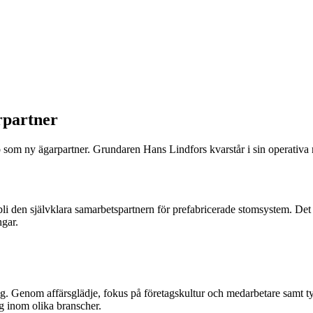
rpartner
o som ny ägarpartner. Grundaren Hans Lindfors kvarstår i sin operativ
bli den självklara samarbetspartnern för prefabricerade stomsystem. Det b
ngar.
etag. Genom affärsglädje, fokus på företagskultur och medarbetare sam
ag inom olika branscher.