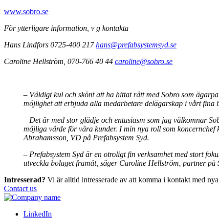
www.sobro.se
För ytterligare information, v g kontakta
Hans Lindfors
0725-400 217
hans@prefabsystemsyd.se
Caroline Hellström, 070-766 40 44
caroline@sobro.se
– Väldigt kul och skönt att ha hittat rätt med Sobro som ägarpa
möjlighet att erbjuda alla medarbetare delägarskap i vårt fina
– Det är med stor glädje och entusiasm som jag välkomnar Sobr
möjliga värde för våra kunder. I min nya roll som koncernchef ko
Abrahamsson, VD på Prefabsystem Syd.
– Prefabsystem Syd är en otroligt fin verksamhet med stort foku
utveckla bolaget framåt, säger Caroline Hellström, partner på 
Intresserad?
Vi är alltid intresserade av att komma i kontakt med nya
Contact us
LinkedIn