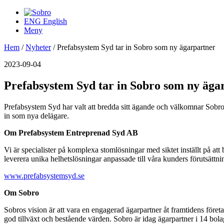
ENG
English
Meny
Hem
/
Nyheter
/
Prefabsystem Syd tar in Sobro som ny ägarpartner
2023-09-04
Prefabsystem Syd tar in Sobro som ny äga
Prefabsystem Syd har valt att bredda sitt ägande och välkomnar Sobr
in som nya delägare.
Om Prefabsystem Entreprenad Syd AB
Vi är specialister på komplexa stomlösningar med siktet inställt på att 
leverera unika helhetslösningar anpassade till våra kunders förutsättni
www.prefabsystemsyd.se
Om Sobro
Sobros vision är att vara en engagerad ägarpartner åt framtidens för
god tillväxt och bestående värden. Sobro är idag ägarpartner i 14 bol