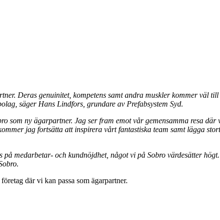
rtner. Deras genuinitet, kompetens samt andra muskler kommer väl till p
 bolag, säger Hans Lindfors, grundare av Prefabsystem Syd.
o som ny ägarpartner. Jag ser fram emot vår gemensamma resa där vi t
mmer jag fortsätta att inspirera vårt fantastiska team samt lägga stort 
s på medarbetar- och kundnöjdhet, något vi på Sobro värdesätter högt. 
Sobro.
 företag där vi kan passa som ägarpartner.