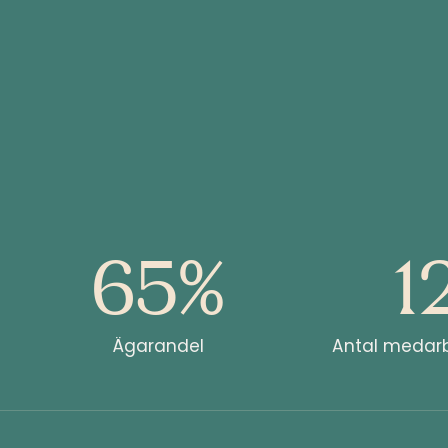
65%
1
Ägarandel
Antal medarb