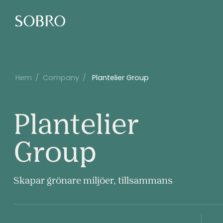
Hem
/
Company
/
Plantelier Group
Plantelier
Plantelier
Group
Group
Skapar grönare miljöer, tillsammans