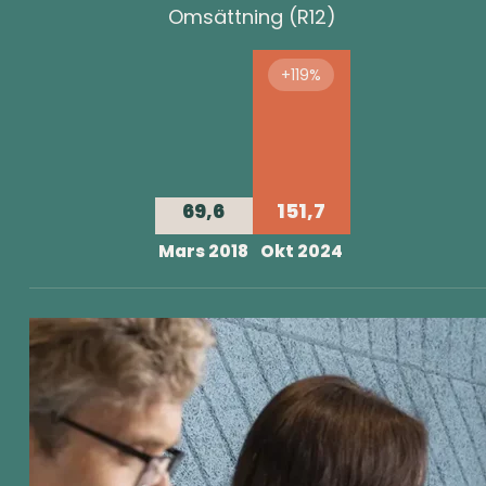
Omsättning (R12)
+119%
69,6
151,7
Mars 2018
Okt 2024