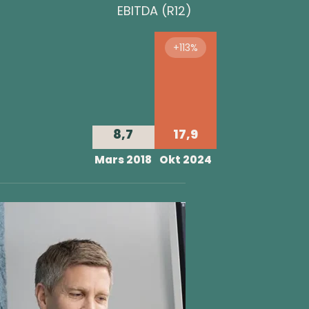
EBITDA (R12)
+113%
8,7
17,9
Mars 2018
Okt 2024