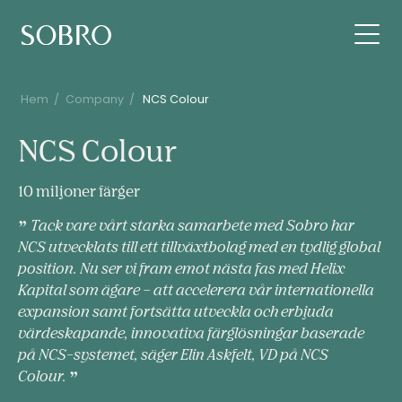
Hem
/
Company
/
NCS Colour
NCS
NCS Colour
Colour
10 miljoner färger
Tack vare vårt starka samarbete med
Sobro
har
NCS utvecklats till ett tillväxtbolag med en tydlig global
position. Nu ser vi fram emot nästa fas med Helix
Kapital som ägare – att accelerera vår internationella
expansion samt fortsätta utveckla och erbjuda
värdeskapande, innovativa färglösningar baserade
på NCS-systemet, säger Elin Askfelt, VD på NCS
Colour
.