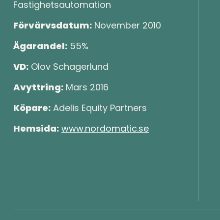
Fastighetsautomation
Förvärvsdatum:
November 2010
Ägarandel:
55%
VD:
Olov Schagerlund
Avyttring:
Mars 2016
Köpare:
Adelis Equity Partners
Hemsida:
www.nordomatic.se