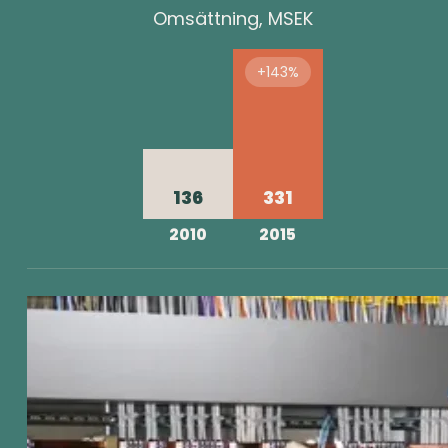
Omsättning, MSEK
+143%
136
331
2010
2015