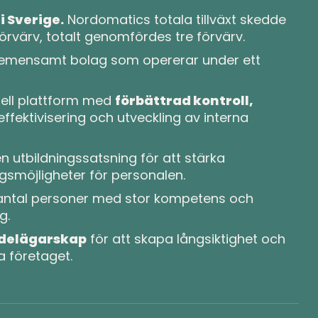
i Sverige.
Nordomatics totala tillväxt skedde
förvärv, totalt genomfördes tre förvärv.
 gemensamt bolag som opererar under ett
onell plattform med
förbättrad kontroll,
ffektivisering och utveckling av interna
en utbildningssatsning för att stärka
smöjligheter för personalen.
antal personer med stor kompetens och
g.
 delägarskap
för att skapa långsiktighet och
 företaget.