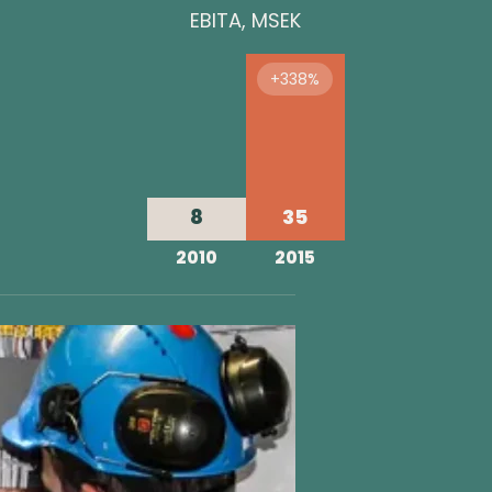
EBITA, MSEK
+338%
8
35
2010
2015