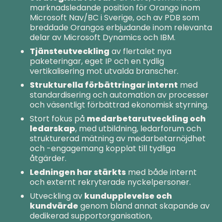
marknadsledande position för Orango inom
Microsoft Nav/BC i Sverige, och av PDB som
breddade Orangos erbjudande inom relevanta
delar av Microsoft Dynamics och IBM.
Tjänsteutveckling
av flertalet nya
paketeringar, eget IP och en tydlig
vertikalisering mot utvalda branscher.
Strukturella förbättringar internt
med
standardisering och automation av processer
och väsentligt förbättrad ekonomisk styrning.
Stort fokus på
medarbetarutveckling och
ledarskap
, med utbildning, ledarforum och
strukturerad mätning av medarbetarnöjdhet
och -engagemang kopplat till tydliga
åtgärder.
Ledningen har stärkts
med både internt
och externt rekryterade nyckelpersoner.
Utveckling av
kundupplevelse och
kundvärde
genom bland annat skapande av
dedikerad supportorganisation,