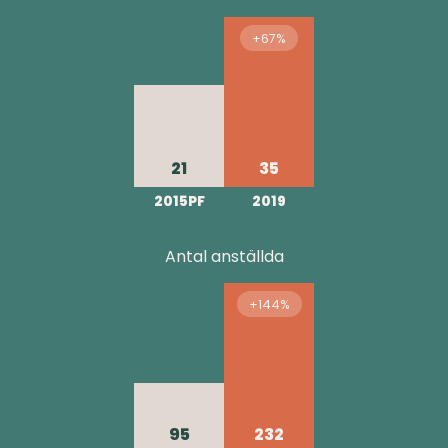
+67%
21
35
2015PF
2019
Antal anställda
+144%
95
232