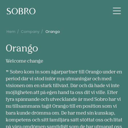
Hem
/
Company
/
Orango
Orango
Orango
Welcome change
Sobro kom in som ägarpartner till Orango under en
period där vi stod inför nya utmaningar och med
visionen om en stark tillväxt. Där och då hade vi inte
möjligheten att på egen hand ta oss dit vi ville. Efter
fyra spännande och utvecklande år med Sobro har vi
nu tillsammans tagit Orango till en position som vi
bara kunde drömma om. De har med sin kunskap,
kompetens och sitt familjära sätt stöttat oss och litat
på våra omdömen samtidigt som de har utmanat oss