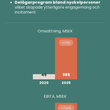
Delägarprogram bland nyckelpersoner
vilket skapade ytterligare engagemang och
incitament
Omsättning, MSEK
+711%
45
365
2020
2025
EBITA, MSEK
+733%