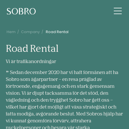
Hem
/
Company
/
Road Rental
Road
Road Rental
Rental
Vi är trafikanordningar
Sedan december 2020 har vi haft förmånen att ha
Sobro som ägarpartner – en resa präglad av
förtroende, engagemang och en stark gemensam
vision. Vi är djupt tacksamma för det stöd, den
vägledning och den trygghet Sobro har gett oss –
vilket har gjort det möjligt att växa strategiskt och
fatta modiga, avgörande beslut. Med Sobros hjälp har
vi kunnat genomföra förvärv, attrahera
nyckelpersoner och bevara vår starka