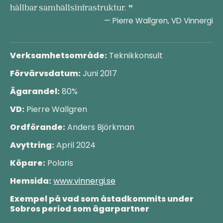
hållbar samhällsinfrastruktur.
— Pierre Wallgren, VD Vinnergi
Verksamhetsområde:
Teknikkonsult
Förvärvsdatum:
Juni 2017
Ägarandel:
80%
VD:
Pierre Wallgren
Ordförande:
Anders Björkman
Avyttring:
April 2024
Köpare:
Polaris
Hemsida:
www.vinnergi.se
Exempel på vad som åstadkommits under
Sobros period som ägarpartner