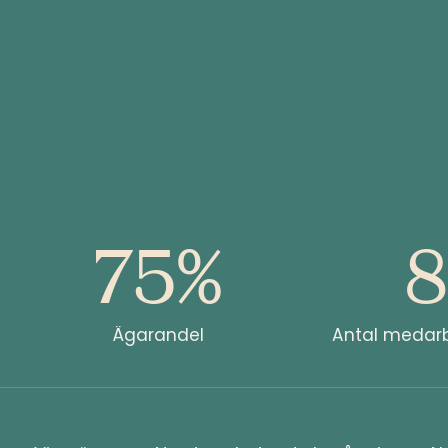
75%
8
Ägarandel
Antal medarb