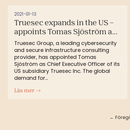
2021-01-13
Truesec expands in the US –
appoints Tomas Sjöström as
CEO of Truesec Inc
Truesec Group, a leading cybersecurity
and secure infrastructure consulting
provider, has appointed Tomas
Sjöström as Chief Executive Officer of its
US subsidiary Truesec Inc. The global
demand for...
Läs mer
← Föreg