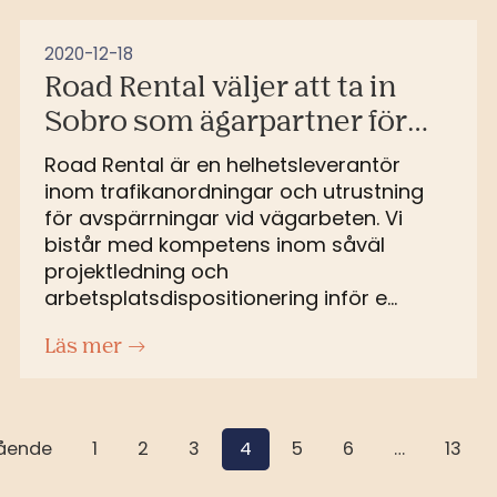
2020-12-18
Road Rental väljer att ta in
Sobro som ägarpartner för
fortsatt expansion
Road Rental är en helhetsleverantör
inom trafikanordningar och utrustning
för avspärrningar vid vägarbeten. Vi
bistår med kompetens inom såväl
projektledning och
arbetsplatsdispositionering inför e...
Läs mer
ående
1
2
3
4
5
6
…
13